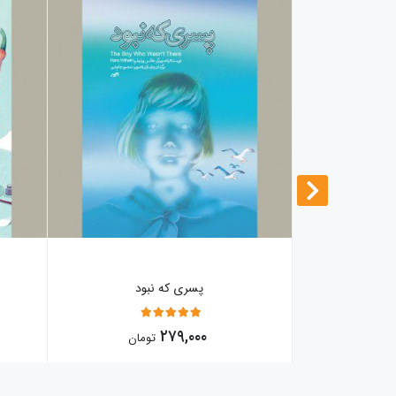
سور
پسری که نبود
5
۲۷۹,۰۰۰
مان
تومان