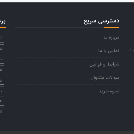
دسترسی سریع
بر
درباره ما
آم
تن
تهران، میدان هفتم‌‌تیر، کوی نظامی، شماره ۲۵، واحد ۱،
تماس با ما
خو
شرایط و قوانین
قط
سوالات متدوال
رو
نحوه خرید
دا
تا
شا