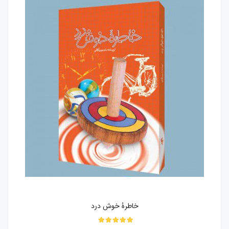
خاطرۀ خوش درد